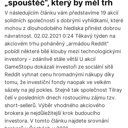
„spouštěč“, který by měl trh
V následujícím článku vám představíme 19 akcií
solidních společností s dobrými vyhlídkami, které
mohou z dlouhodobého hlediska přinést dobrou
návratnost. 02.02.2021 0:24 Těkavý týden na
akciovém trhu poháněný „armádou Reddit“
pobídl některé bílé klouby mezi technologickými
investory - zdánlivě stále větší U akcií
GameStopu dokázali investoři ze sociální sítě
Reddit vyhnat cenu hromadnými nákupy díky
tomu, že investiční fondy naopak ve velkém
sázely na její pokles. Stejně tak společnost Tilray
čelí v posledních dnech rostoucímu zájmu tzv.
short-sellerů. Výběr vhodného akciového
brokera je nejdůležitejší krok budoucího
investora. V tomto článku najdete srovnání