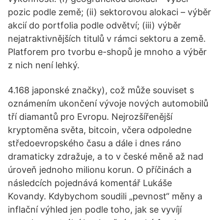
pozic podle země; (ii) sektorovou alokaci – výběr
akcií do portfolia podle odvětví; (iii) výběr
nejatraktivnějších titulů v rámci sektoru a země.
Platforem pro tvorbu e-shopů je mnoho a výběr
z nich není lehký.
4.168 japonské značky), což může souviset s
oznámením ukončení vývoje nových automobilů
tří diamantů pro Evropu. Nejrozšířenější
kryptoměna světa, bitcoin, včera odpoledne
středoevropského času a dále i dnes ráno
dramaticky zdražuje, a to v české měně až nad
úroveň jednoho milionu korun. O příčinách a
následcích pojednává komentář Lukáše
Kovandy. Kdybychom soudili „pevnost“ měny a
inflační výhled jen podle toho, jak se vyvíjí