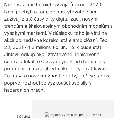
Nejlepší akcie herních vývojářů v roce 2020.
Není pochyb o tom, že poskytovatelé her
zažívají zlaté časy díky digitalizaci, novým
trendům a škálovatelným obchodním modelům s
vysokými maržemi. V důsledku toho je většina
akcií po nedávné korekci stále ambiciózní. Feb
23, 2021 · 4,2 milionů korun. Tolik bude stát
Jihlavu odkup akcií ztrátového Tenisového
centra v lokalitě Český mlýn. Před dvěma lety
přitom mohlo získat tyto akcie čtyřikrát levněji.
To otevírá nové možnosti pro ty, kteří se teprve
poprvé, rozhodl se vyzkoušet své síly v
hazardních hrách.
15.04.2021