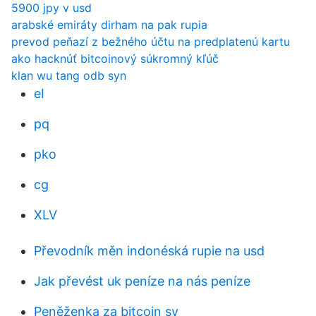
5900 jpy v usd
arabské emiráty dirham na pak rupia
prevod peňazí z bežného účtu na predplatenú kartu
ako hacknúť bitcoinový súkromný kľúč
klan wu tang odb syn
eI
pq
pko
cg
XLV
Převodník měn indonéská rupie na usd
Jak převést uk peníze na nás peníze
Peněženka za bitcoin sv