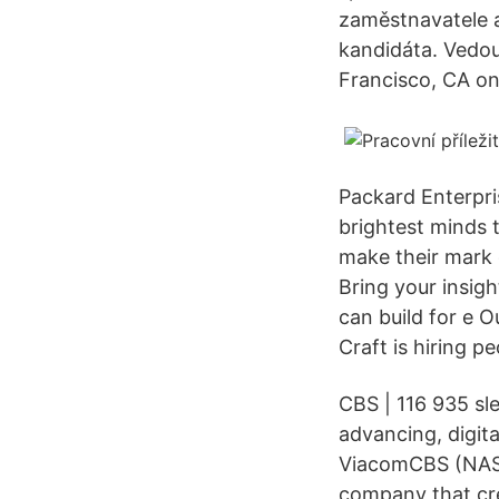
zaměstnavatele a
kandidáta. Vedou
Francisco, CA o
Packard Enterpri
brightest minds 
make their mark 
Bring your insigh
can build for e O
Craft is hiring p
CBS | 116 935 sl
advancing, digit
ViacomCBS (NASD
company that cr