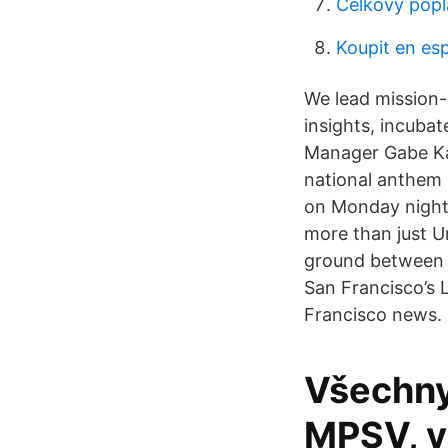
Celkový popla
Koupit en es
We lead mission-c
insights, incubat
Manager Gabe Kap
national anthem b
on Monday night.
more than just U
ground between th
San Francisco’s 
Francisco news.
Všechny
MPSV, v 