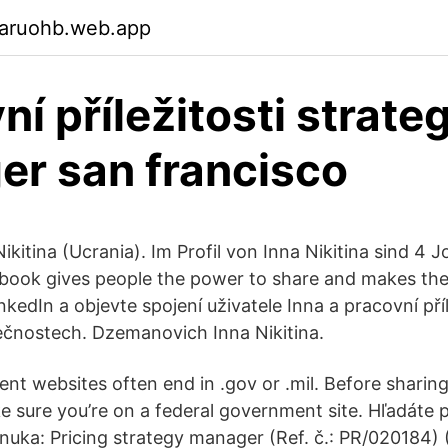
garuohb.web.app
ní příležitosti strate
r san francisco
ikitina (Ucrania). Im Profil von Inna Nikitina sind 4
ebook gives people the power to share and makes the
inkedIn a objevte spojení uživatele Inna a pracovní příl
čnostech. Dzemanovich Inna Nikitina.
nt websites often end in .gov or .mil. Before sharing
e sure you’re on a federal government site. Hľadáte 
uka: Pricing strategy manager (Ref. č.: PR/020184)