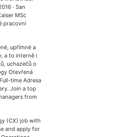
2016 · San
Kaiser MSc
é pracovní
né, upřímné a
 a to interně i
ců, uchazečů o
tegy Otevřená
Full-time Adresa
ry. Join a top
 managers from
gy (CX) job with
se and apply for