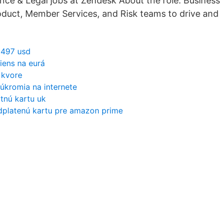
nce & Legal jobs at Zendesk About the role. Busines
duct, Member Services, and Risk teams to drive and
 497 usd
iens na eurá
 kvore
úkromia na internete
tnú kartu uk
platenú kartu pre amazon prime