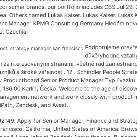
 consumer brands, our portfolio includes CBS Jul 29, 
ea. Others named Lukas Kaiser. Lukas Kaiser. Lukas 
stant Manager KPMG Consulting Germany Hledám nov
ue, Czechia.
Podporujeme otevře
důvěryhodné vztahy,
i zainteresovanými stranami, včetně rad zaměstnan
zníků a široké veřejnosti. 12 . Schindler People Stra
v Productboard Senior Product Manager Typ úvazku 
, 186 00 Karlín, Česko. Welcome to the age of discove
management network and work closely with product
iPath, Zendesk, and Avast.
92149. Apply for Senior Manager, Finance and Strate
rancisco, California, United States of America. Brow