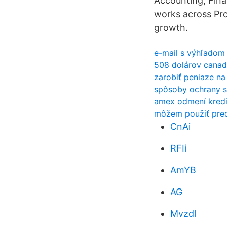
Accounting, Fina
works across Pro
growth.
e-mail s výhľadom
508 dolárov canad
zarobiť peniaze na
spôsoby ochrany s
amex odmení kredi
môžem použiť pred
CnAi
RFIi
AmYB
AG
Mvzdl