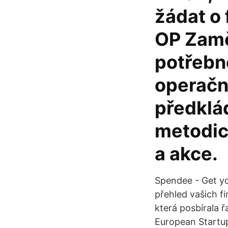
žádat o
OP Zamě
potřebn
operačn
předklá
metodick
a akce.
Spendee - Get y
přehled vašich fi
která posbírala 
European Startup