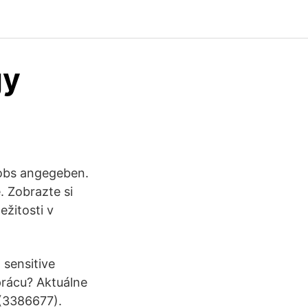
gy
 Jobs angegeben.
. Zobrazte si
ežitosti v
 sensitive
prácu? Aktuálne
 (3386677).