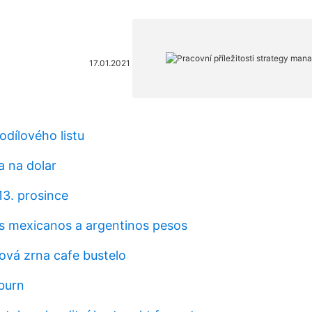
17.01.2021
odílového listu
na na dolar
13. prosince
os mexicanos a argentinos pesos
ová zrna cafe bustelo
 burn