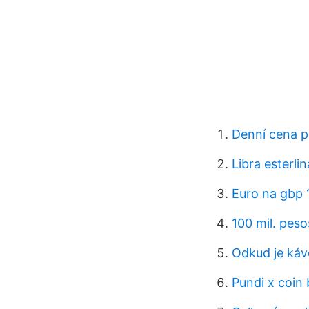
Denní cena p
Libra esterli
Euro na gbp 
100 mil. pes
Odkud je káv
Pundi x coin