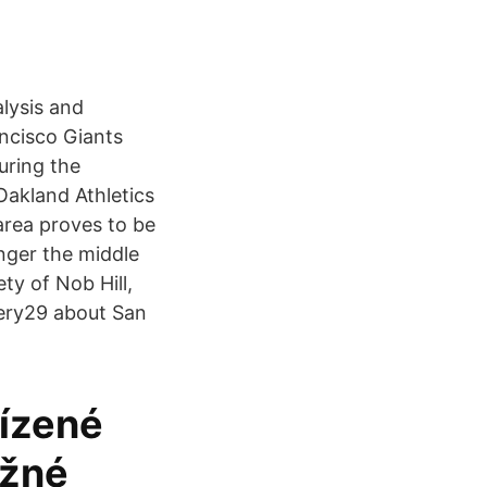
alysis and
ancisco Giants
uring the
Oakland Athletics
area proves to be
nger the middle
ty of Nob Hill,
nery29 about San
ízené
ožné