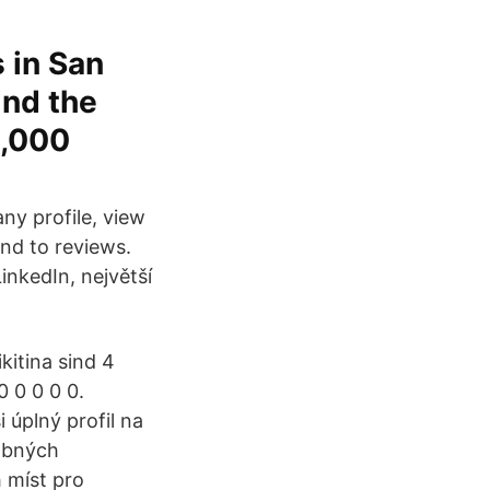
 in San
ind the
0,000
y profile, view
ond to reviews.
inkedIn, největší
kitina sind 4
 0 0 0 0.
 úplný profil na
dobných
 míst pro