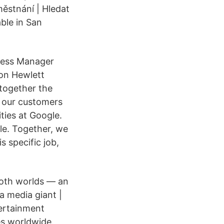
ěstnání | Hledat
ble in San
iness Manager
on Hewlett
together the
g our customers
ties at Google.
ble. Together, we
s specific job,
 both worlds — an
a media giant |
ertainment
s worldwide.