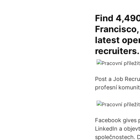
Find 4,490
Francisco,
latest ope
recruiters.
Post a Job Recrui
profesní komunit
Facebook gives p
LinkedIn a objevt
společnostech. D