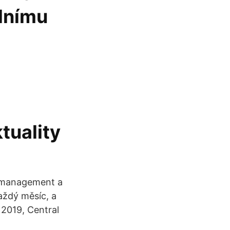
álnímu
tuality
ý management a
každý měsíc, a
 2019, Central