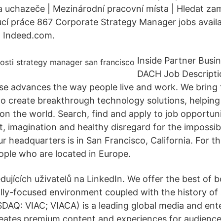
 uchazeče | Mezinárodní pracovní místa | Hledat zam
cí práce 867 Corporate Strategy Manager jobs availa
n Indeed.com.
Inside Partner Bus
DACH Job Descripti
se advances the way people live and work. We bring 
to create breakthrough technology solutions, helpin
on the world. Search, find and apply to job opportuni
t, imagination and healthy disregard for the impossi
ur headquarters is in San Francisco, California. For thi
eople who are located in Europe.
edujících uživatelů na LinkedIn. We offer the best of
ally-focused environment coupled with the history of 
AQ: VIAC; VIACA) is a leading global media and ent
eates premium content and experiences for audience