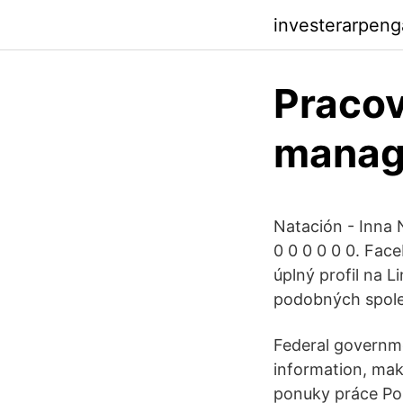
investerarpen
Pracov
manage
Natación - Inna N
0 0 0 0 0 0. Fac
úplný profil na L
podobných spole
Federal governme
information, mak
ponuky práce Pon