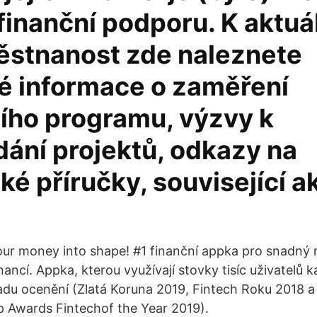
 finanční podporu. K aktu
stnanost zde naleznete
é informace o zaměření
ího programu, výzvy k
dání projektů, odkazy na
é příručky, související ak
our money into shape! #1 finanční appka pro snadn
nancí. Appka, kterou využívají stovky tisíc uživatelů 
řadu ocenění (Zlatá Koruna 2019, Fintech Roku 2018 a
 Awards Fintechof the Year 2019).