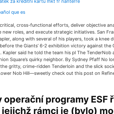
tek za kreditní kartu mkt fr nanterre
pañol que es
ritical, cross-functional efforts, deliver objective an
e new roles, and execute strategic initiatives. San Fr
ler, along with several of his players, took a knee d
efore the Giants’ 6-2 exhibition victory against the 
 Kapler said he told the team his pl The TenderNob 
nion Square’s quirky neighbor. By Sydney Pfaff No lo
e gritty, crime-ridden Tenderloin and the slick socie
Lower Nob Hill—sweetly check out this post on Refi
 operační programy ESF ř
jejichž rámci je (bylo) m