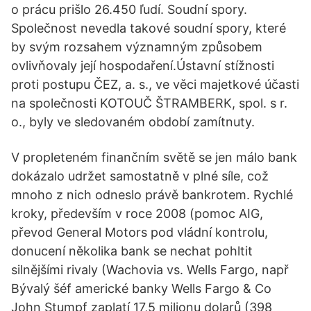
o prácu prišlo 26.450 ľudí. Soudní spory.
Společnost nevedla takové soudní spory, které
by svým rozsahem významným způsobem
ovlivňovaly její hospodaření.Ústavní stížnosti
proti postupu ČEZ, a. s., ve věci majetkové účasti
na společnosti KOTOUČ ŠTRAMBERK, spol. s r.
o., byly ve sledovaném období zamítnuty.
V propleteném finančním světě se jen málo bank
dokázalo udržet samostatně v plné síle, což
mnoho z nich odneslo právě bankrotem. Rychlé
kroky, především v roce 2008 (pomoc AIG,
převod General Motors pod vládní kontrolu,
donucení několika bank se nechat pohltit
silnějšími rivaly (Wachovia vs. Wells Fargo, např
Bývalý šéf americké banky Wells Fargo & Co
John Stumpf zaplatí 17,5 milionu dolarů (398