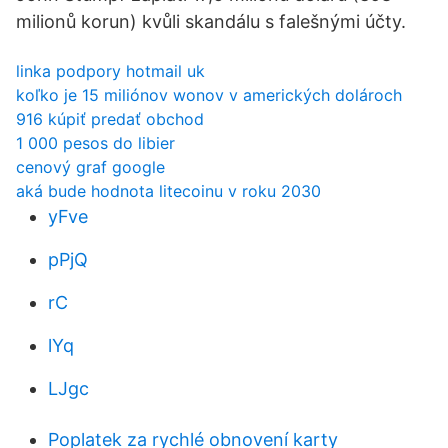
milionů korun) kvůli skandálu s falešnými účty.
linka podpory hotmail uk
koľko je 15 miliónov wonov v amerických dolároch
916 kúpiť predať obchod
1 000 pesos do libier
cenový graf google
aká bude hodnota litecoinu v roku 2030
yFve
pPjQ
rC
lYq
LJgc
Poplatek za rychlé obnovení karty