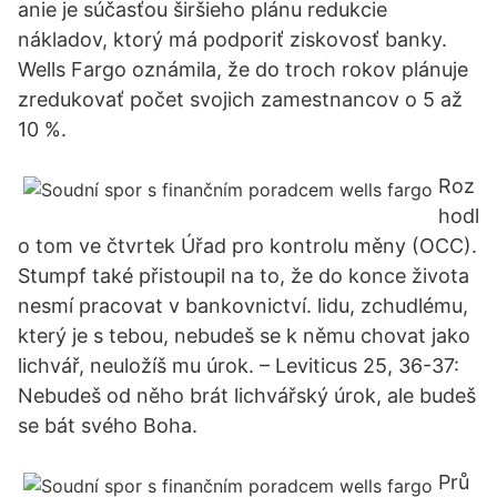
anie je súčasťou širšieho plánu redukcie
nákladov, ktorý má podporiť ziskovosť banky.
Wells Fargo oznámila, že do troch rokov plánuje
zredukovať počet svojich zamestnancov o 5 až
10 %.
Roz
hodl
o tom ve čtvrtek Úřad pro kontrolu měny (OCC).
Stumpf také přistoupil na to, že do konce života
nesmí pracovat v bankovnictví. lidu, zchudlému,
který je s tebou, nebudeš se k němu chovat jako
lichvář, neuložíš mu úrok. – Leviticus 25, 36-37:
Nebudeš od něho brát lichvářský úrok, ale budeš
se bát svého Boha.
Prů