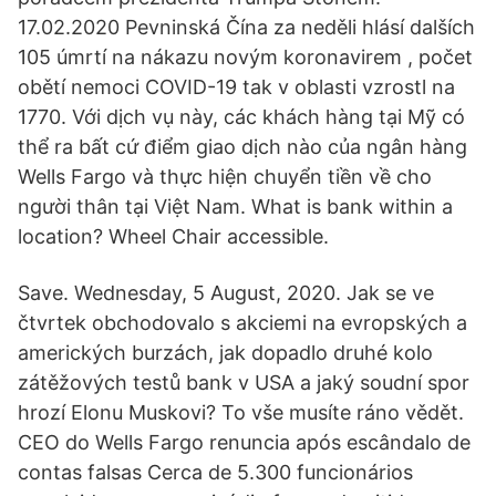
17.02.2020 Pevninská Čína za neděli hlásí dalších
105 úmrtí na nákazu novým koronavirem , počet
obětí nemoci COVID-19 tak v oblasti vzrostl na
1770. Với dịch vụ này, các khách hàng tại Mỹ có
thể ra bất cứ điểm giao dịch nào của ngân hàng
Wells Fargo và thực hiện chuyển tiền về cho
người thân tại Việt Nam. What is bank within a
location? Wheel Chair accessible.
Save. Wednesday, 5 August, 2020. Jak se ve
čtvrtek obchodovalo s akciemi na evropských a
amerických burzách, jak dopadlo druhé kolo
zátěžových testů bank v USA a jaký soudní spor
hrozí Elonu Muskovi? To vše musíte ráno vědět.
CEO do Wells Fargo renuncia após escândalo de
contas falsas Cerca de 5.300 funcionários