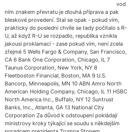
vod
ním znakem převratu je dlouhá příprava a pak
bleskové provedení. Stal se opak - pokud vím,
prakticky do poslední chvíle se tady počítalo s R-
U, až když R-U se rozpadlo, republika vznikla
jakousi proklamací - zase pokud vím, není zcela
zřejmé 5 Wells Fargo & Company, San Francisco,
CA 6 Bank One Corporation, Chicago, IL 7
Taunus Corporation, New York, NY 8
Fleetboston Financial, Boston, MA 9 U.S.
Bancorp, Minneapolis, MN 10 ABN Amro North
American Holding Company, Chicago, IL 11 HSBC
North America Inc., Buffalo, NY 12 Suntrust
Banks, Inc., Atlanta, GA 13 National City
Corporation Za důvod k odstoupení pokládají
ministrovy kroky týkající se soudu s někdejším
poradcem prezidenta Trumpa Stonem.