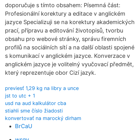
doporučuje s tímto obsahem: Písemná část:
Profesionální korektury a editace v anglickém
jazyce Specializuji se na korektury akademických
prací, přípravu a editování životopisů, tvorbu
obsahu pro webové stránky, správu firemních
profilů na sociálních sítí a na další oblasti spojené
s komunikací v anglickém jazyce. Konverzace v
anglickém jazyce je volitelný vyučovací předmět,
který reprezentuje obor Cizí jazyk.
previesť 1,29 kg na libry a unce
jst to utc + 1
usd na aud kalkulátor cba
stiahli sme číslo žiadosti
konvertovať na marocký dirham
BrCaU
wsqv