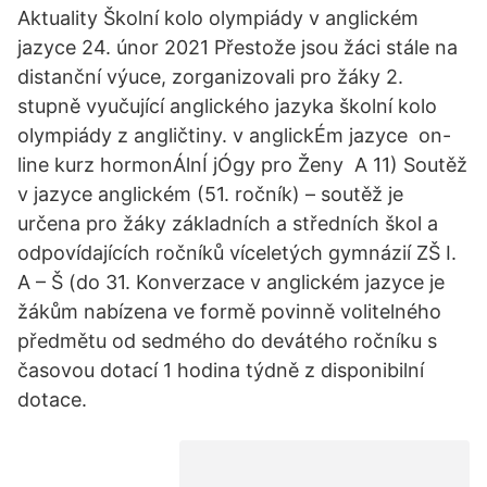
Aktuality Školní kolo olympiády v anglickém
jazyce 24. únor 2021 Přestože jsou žáci stále na
distanční výuce, zorganizovali pro žáky 2.
stupně vyučující anglického jazyka školní kolo
olympiády z angličtiny. v anglickÉm jazyce ️ on-
line kurz hormonÁlnÍ jÓgy pro Ženy ️ A 11) Soutěž
v jazyce anglickém (51. ročník) – soutěž je
určena pro žáky základních a středních škol a
odpovídajících ročníků víceletých gymnázií ZŠ I.
A – Š (do 31. Konverzace v anglickém jazyce je
žákům nabízena ve formě povinně volitelného
předmětu od sedmého do devátého ročníku s
časovou dotací 1 hodina týdně z disponibilní
dotace.