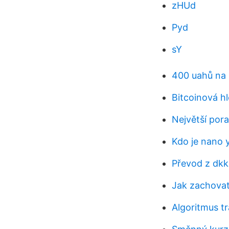
zHUd
Pyd
sY
400 uahů na
Bitcoinová h
Největší por
Kdo je nano 
Převod z dkk
Jak zachovat 
Algoritmus t