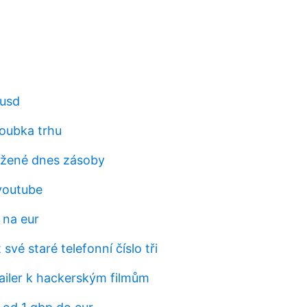
 usd
loubka trhu
ažené dnes zásoby
youtube
 na eur
své staré telefonní číslo tři
railer k hackerským filmům