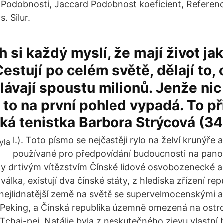
, Podobnosti, Jaccard Podobnost koeficient, Referenc
s. Silur.
h si každý myslí, že mají život jak
estují po celém světě, dělají to, c
lávají spoustu milionů. Jenže nic
k to na první pohled vypadá. To př
ká tenistka Barbora Strýcová (34
l.). Toto písmo se nejčastěji rylo na želví krunýře a
používané pro předpovídání budoucnosti na pan
y drtivým vítězstvím Čínské lidové osvobozenecké 
álka, existují dva čínské státy, z hlediska zřízení rep
, nejlidnatější země na světě se supervelmocenskými 
Peking, a Čínská republika územně omezená na ostr
chaj-pej. Natálie byla z neskutečného zjevu vlastní 