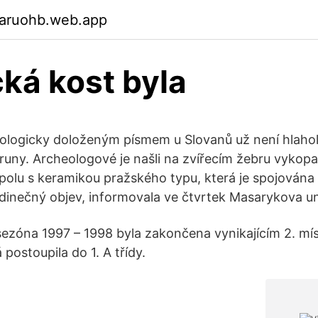
garuohb.web.app
ká kost byla
ologicky doloženým písmem u Slovanů už není hlaholi
uny. Archeologové je našli na zvířecím žebru vykopa
spolu s keramikou pražského typu, která je spojována
edinečný objev, informovala ve čtvrtek Masarykova un
 sezóna 1997 – 1998 byla zakončena vynikajícím 2. mí
 postoupila do 1. A třídy.