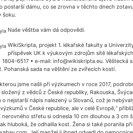
o postarší dámu, co se zrovna v těchto dnech zotavu
v šoku.
Naše věštba vám dá odpovědi.
WikiSkripta, projekt 1. lékařské fakulty a Univerzit
příspěvek UK k výukovým zdrojům sítě lékařských
1804-6517 • e-mail: info@wikiskripta.eu. Věštecká 
Pohanská sada na věštění ze zvířecích kostí.
kterou jsme našli při výzkumech v roce 2017, podro
složený z vědců z České republiky, Rakouska, Švýcar
dná o nejstarší nápis nalezený u Slovanů, což je nebýva
výzkumů v České republice, ale v celé Evropě,“ přibli
 nerovného střetu si odnesla 10 cm dlouhou a 3 cm š
tak hluboká, že odhalila kost. Žena si také poranila při
ixabay.com. Její manžel ji ihned odvedl do nemocnice