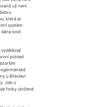
ovanů už není
 žebru
u, která je
itní systém
a dána kost
 vydělávají
první pohled
jstarším
arogermánské
ny u Břeclavi
y. Jde o
oje fotky uložené