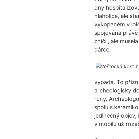
dny hospitalizov
hlaholice, ale s
vykopaném v loka
spojována právě 
zničil, ale muse
dárce.
vypadá. To přizn
archeologicky do
runy. Archeologo
spolu s keramiko
jedinečný objev,
v mobilu už roze