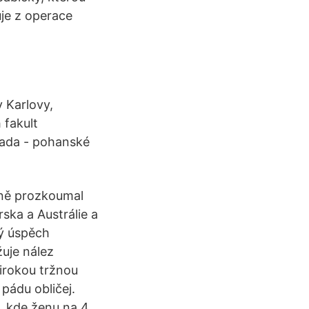
je z operace
y Karlovy,
 fakult
sada - pohanské
bně prozkoumal
ska a Austrálie a
lý úspěch
žuje nález
irokou tržnou
 pádu obličej.
, kde ženu na 4