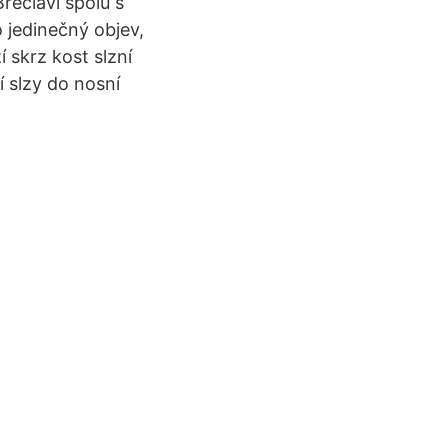
řeclavi spolu s
 jedinečný objev,
 skrz kost slzní
 slzy do nosní