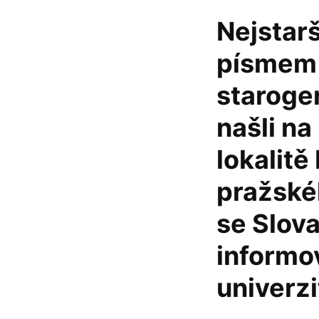
Nejstar
písmem u
staroge
našli n
lokalitě
pražskéh
se Slova
informo
univerzi