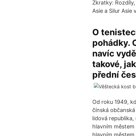
Zkratky: Rozdíly
Asie a Silur Asie v
O tenistec
pohádky. C
navíc vydě
takové, ja
přední čes
Od roku 1949, kd
čínská občanská v
lidová republika
hlavním městem 
hlavním městem T