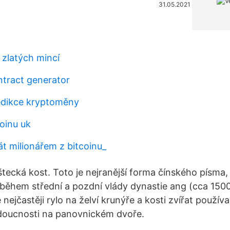
31.05.2021
zlatých mincí
ntract generator
edikce kryptoměny
oinu uk
át milionářem z bitcoinu_
štecká kost. Toto je nejranější forma čínského písma,
 během střední a pozdní vlády dynastie ang (cca 1500
e nejčastěji rylo na želví krunýře a kosti zvířat použív
doucnosti na panovnickém dvoře.