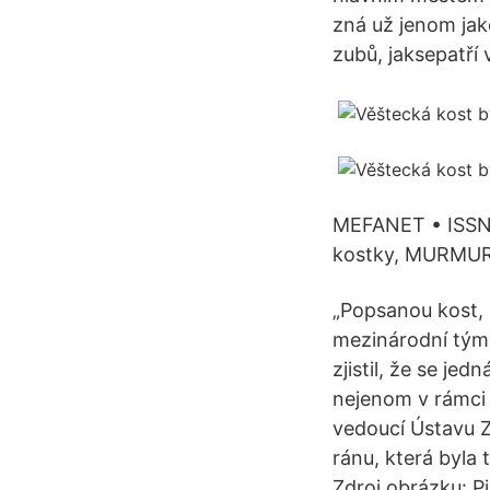
zná už jenom jak
zubů, jaksepatří 
MEFANET • ISSN 
kostky, MURMUR. 
„Popsanou kost, 
mezinárodní tým 
zjistil, že se je
nejenom v rámci 
vedoucí Ústavu Z
ránu, která byla 
Zdroj obrázku: P