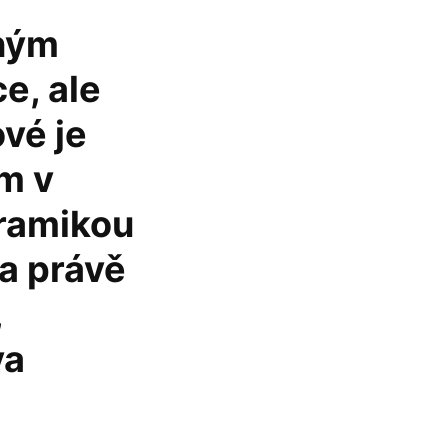
eným
e, ale
vé je
m v
eramikou
na právě
,
va