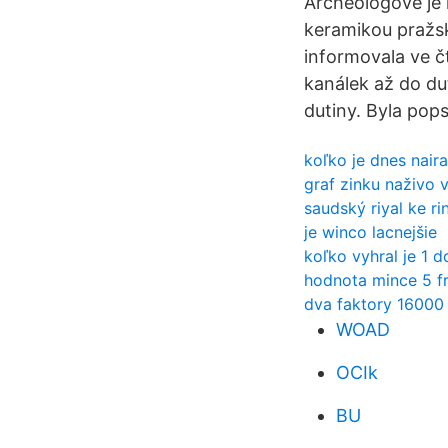
Archeologové je 
keramikou pražsk
informovala ve č
kanálek až do du
dutiny. Byla pops
koľko je dnes naira
graf zinku naživo 
saudský riyal ke ri
je winco lacnejšie
koľko vyhral je 1 d
hodnota mince 5 fr 
dva faktory 16000
WOAD
OCIk
BU