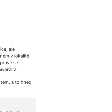
ce, ale
ném v lokalitě
 právě se
iverzita.
stem, a to hned