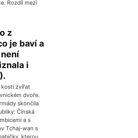
e. Rozdíl mezi
o z
o je baví a
 není
iznala i
).
 kosti zvířat
ovnickém dvoře.
armády skončila
ubliky: Čínská
ambicemi a s
ov Tchaj-wan s
babičky, kterou