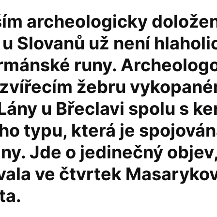
ším archeologicky dolož
 Slovanů už není hlaholic
rmánské runy. Archeologo
a zvířecím žebru vykopané
 Lány u Břeclavi spolu s k
o typu, která je spojová
ny. Jde o jedinečný objev
vala ve čtvrtek Masaryko
ta.