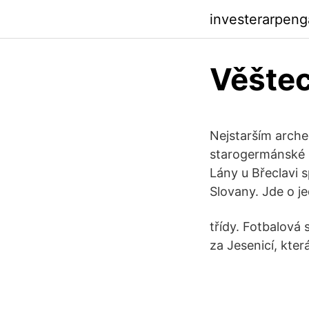
investerarpen
Věštec
Nejstarším arche
starogermánské r
Lány u Břeclavi 
Slovany. Jde o j
třídy. Fotbalová
za Jesenicí, která