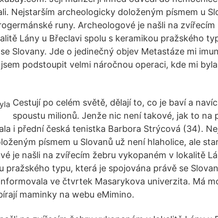
ali. Nejstarším archeologicky doloženým písmem u Sl
tarogermánské runy. Archeologové je našli na zvířecím
litě Lány u Břeclavi spolu s keramikou pražského typ
se Slovany. Jde o jedinečný objev Metastáze mi imun
la jsem podstoupit velmi náročnou operaci, kde mi byl
Cestují po celém světě, dělají to, co je baví a navíc
spoustu milionů. Jenže nic není takové, jak to na 
ala i přední česká tenistka Barbora Strýcová (34). Ne
loženým písmem u Slovanů už není hlaholice, ale st
vé je našli na zvířecím žebru vykopaném v lokalitě Lá
u pražského typu, která je spojována právě se Slovan
 informovala ve čtvrtek Masarykova univerzita. Má m
bírají maminky na webu eMimino.