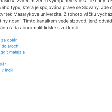
našli na zvířecím žebru vykopaném v lokalitě Lány u B
ého typu, která je spojována právě se Slovany. Jde o
tvrtek Masarykova univerzita. Z tohoto váčku vychází
tiny nosní. Tímto kanálkem vede slzovod, jenž odvádí
ána řada abnormalit lidské slzní kosti.
 za dolár
v dolároch
nggit malajzia
olár
v indii