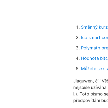
Směnný kurz 
Ico smart co
Polymath pr
Hodnota bitc
Můžete se st
Jiaguwen, čili Vě
nejspíše užívána
l.). Toto písmo s
předpovídání bu